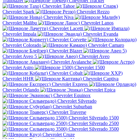
Trailblazer
Chevrolet Tracker
Chevrolet Tahoe
Chevrolet Spark
Chevrolet Rezzo
Chevrolet Niva
Chevrolet Malibu
Chevrolet Lanos
Chevrolet Lacetti
Chevrolet Impala
Chevrolet Evanda
Chevrolet Corvette
Chevrolet Colorado
Chevrolet Camaro
Chevrolet Blazer
Chevrolet Aveo 5
Chevrolet Aveo
Chevrolet Avalanche
Chevrolet Astro
Chevrolet 1500
Chevrolet Cobalt
Chevrolet HHR
Chevrolet Captiva
Chevrolet Express
Chevrolet Orlando
Chevrolet Epica
Chevrolet Equinox
Chevrolet Silverado
Chevrolet Suburban
Chevrolet Traverse
Chevrolet Silverado 1500
Chevrolet Silverado 2500
Chevrolet Silverado 3500
Chevrolet Cruze