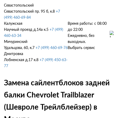
Севастопольский
Севастопольский пр. 95 б, к.8
+7
(499) 460-69-84
Калужская
Время работы: с 08:00
Научный проезд д.14а к.5
+7 (499)
до 22:00
460-63-34
Ежедневно, без
Мичуринский
выходных.
Удальцова, 60, к.7
+7 (499) 460-69-76
Выбрать сервис
Дмитровка
Лобненская д.17 к.8
+7 (499) 450-63-
77
Замена сайлентблоков задней
балки Chevrolet Trailblazer
(Шевроле Трейлблейзер) в