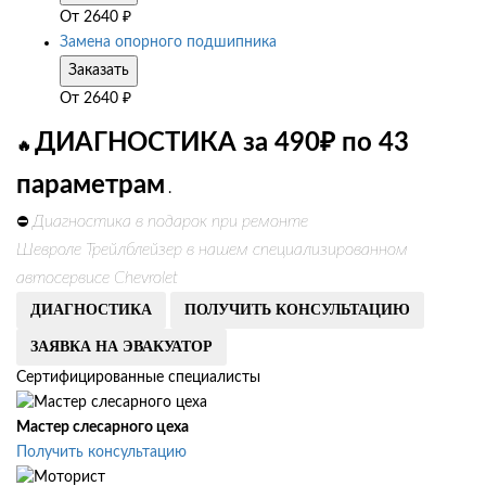
От
2640
₽
Замена опорного подшипника
Заказать
От
2640
₽
ДИАГНОСТИКА за 490₽ по 43
🔥
параметрам
.
Диагностика в подарок при ремонте
⛔
Шевроле Трейлблейзер в нашем специализированном
автосервисе Chevrolet
ДИАГНОСТИКА
ПОЛУЧИТЬ КОНСУЛЬТАЦИЮ
ЗАЯВКА НА ЭВАКУАТОР
Сертифицированные специалисты
Мастер слесарного цеха
Получить консультацию