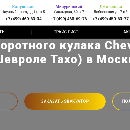
Калужская
Мичуринский
Дмитровка
Научный проезд д.14а к.5
Удальцова, 60, к.7
Лобненская д.17 к.8
+7 (499) 460-63-34
+7 (499) 460-69-76
+7 (499) 450-63-77
ГИ
ПРАЙС ЛИСТ
АК
оротного кулака Chev
Шевроле Тахо) в Моск
ЗАКАЗАТЬ ЭВАКУАТОР
ПО