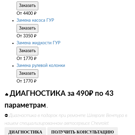
Заказать
От
4400
₽
Замена насоса ГУР
Заказать
От
3350
₽
Замена жидкости ГУР
Заказать
От
1770
₽
Замена рулевой колонки
Заказать
От
1770
₽
ДИАГНОСТИКА за 490₽ по 43
🔥
параметрам
.
Диагностика в подарок при ремонте Шевроле Вентура в
⛔
нашем специализированном автосервисе Chevrolet
ДИАГНОСТИКА
ПОЛУЧИТЬ КОНСУЛЬТАЦИЮ