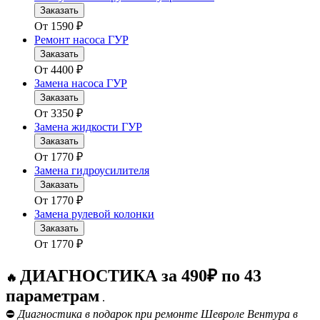
Заказать
От
1590
₽
Ремонт насоса ГУР
Заказать
От
4400
₽
Замена насоса ГУР
Заказать
От
3350
₽
Замена жидкости ГУР
Заказать
От
1770
₽
Замена гидроусилителя
Заказать
От
1770
₽
Замена рулевой колонки
Заказать
От
1770
₽
ДИАГНОСТИКА за 490₽ по 43
🔥
параметрам
.
⛔
Диагностика в подарок при ремонте Шевроле Вентура в