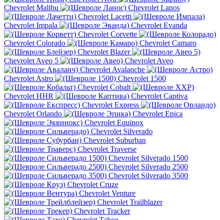
Chevrolet Malibu
Chevrolet Lanos
Chevrolet Lacetti
Chevrolet Impala
Chevrolet Evanda
Chevrolet Corvette
Chevrolet Colorado
Chevrolet Camaro
Chevrolet Blazer
Chevrolet Aveo 5
Chevrolet Aveo
Chevrolet Avalanche
Chevrolet Astro
Chevrolet 1500
Chevrolet Cobalt
Chevrolet HHR
Chevrolet Captiva
Chevrolet Express
Chevrolet Orlando
Chevrolet Epica
Chevrolet Equinox
Chevrolet Silverado
Chevrolet Suburban
Chevrolet Traverse
Chevrolet Silverado 1500
Chevrolet Silverado 2500
Chevrolet Silverado 3500
Chevrolet Cruze
Chevrolet Venture
Chevrolet Trailblazer
Chevrolet Tracker
Chevrolet Tahoe