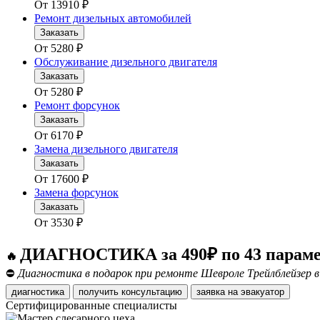
От
13910
₽
Ремонт дизельных автомобилей
Заказать
От
5280
₽
Обслуживание дизельного двигателя
Заказать
От
5280
₽
Ремонт форсунок
Заказать
От
6170
₽
Замена дизельного двигателя
Заказать
От
17600
₽
Замена форсунок
Заказать
От
3530
₽
ДИАГНОСТИКА за 490₽ по 43 парам
🔥
⛔
Диагностика в подарок при ремонте Шевроле Трейлблейзер в
диагностика
получить консультацию
заявка на эвакуатор
Сертифицированные специалисты