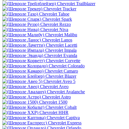
Chevrolet Trailblazer
Chevrolet Tracker
Chevrolet Tahoe
Chevrolet Spark
Chevrolet Rezzo
Chevrolet Niva
Chevrolet Malibu
Chevrolet Lanos
Chevrolet Lacetti
Chevrolet Impala
Chevrolet Evanda
Chevrolet Corvette
Chevrolet Colorado
Chevrolet Camaro
Chevrolet Blazer
Chevrolet Aveo 5
Chevrolet Aveo
Chevrolet Avalanche
Chevrolet Astro
Chevrolet 1500
Chevrolet Cobalt
Chevrolet HHR
Chevrolet Captiva
Chevrolet Express
Chevrolet Orlando