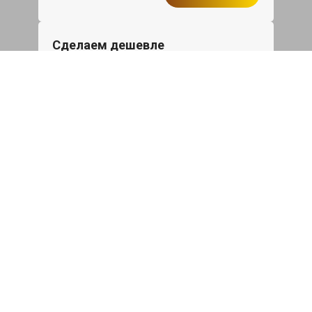
Сделаем дешевле
При калькуляции на руках из другого
сервиса - эти же работы и запчасти по
более низкой цене
Записаться
Такси в подарок
При ремонте Шевроле Трейлблейзер
от 50 000₽ или сроком ремонта более