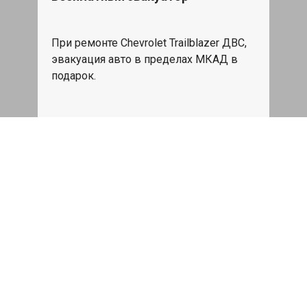
При ремонте Chevrolet Trailblazer ДВС,
эвакуация авто в пределах МКАД в
подарок.
Записаться
Сделаем дешевле
При калькуляции на руках из другого
сервиса - эти же работы и запчасти по
более низкой цене