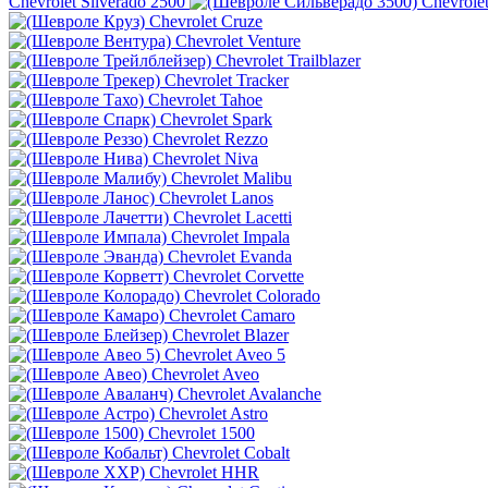
Chevrolet Silverado 2500
Chevrolet
Chevrolet Cruze
Chevrolet Venture
Chevrolet Trailblazer
Chevrolet Tracker
Chevrolet Tahoe
Chevrolet Spark
Chevrolet Rezzo
Chevrolet Niva
Chevrolet Malibu
Chevrolet Lanos
Chevrolet Lacetti
Chevrolet Impala
Chevrolet Evanda
Chevrolet Corvette
Chevrolet Colorado
Chevrolet Camaro
Chevrolet Blazer
Chevrolet Aveo 5
Chevrolet Aveo
Chevrolet Avalanche
Chevrolet Astro
Chevrolet 1500
Chevrolet Cobalt
Chevrolet HHR