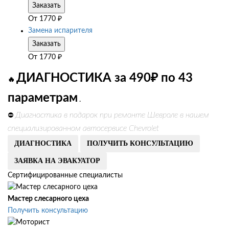
Заказать
От
1770
₽
Замена испарителя
Заказать
От
1770
₽
ДИАГНОСТИКА за 490₽ по 43
🔥
параметрам
.
Диагностика в подарок при ремонте Шевроле в нашем
⛔
специализированном автосервисе Chevrolet
ДИАГНОСТИКА
ПОЛУЧИТЬ КОНСУЛЬТАЦИЮ
ЗАЯВКА НА ЭВАКУАТОР
Сертифицированные специалисты
Мастер слесарного цеха
Получить консультацию