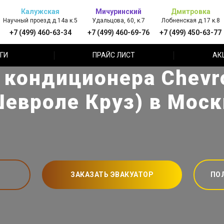
Калужская
Мичуринский
Дмитровка
Научный проезд д.14а к.5
Удальцова, 60, к.7
Лобненская д.17 к.8
+7 (499) 460-63-34
+7 (499) 460-69-76
+7 (499) 450-63-77
ГИ
ПРАЙС ЛИСТ
АК
 кондиционера Chevro
Шевроле Круз) в Моск
ЗАКАЗАТЬ ЭВАКУАТОР
ПО