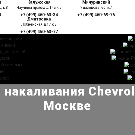
й
Калужская
Мичуринский
, к.8
Научный проезд д.14а к.5
Удальцова, 60, к.7
4
+7 (499) 460-63-34
+7 (499) 460-69-76
Дмитровка
Лобненская д.17 к.8
+7 (499) 450-63-77
УГИ
ПРАЙС ЛИСТ
АКЦ
служивание
смиссии
 двигателей
Ре
довой
Р
ой системы
инг
екол
 накаливания Chevrol
Москве