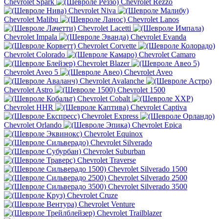
Chevrolet Spark
Chevrolet Rezzo
Chevrolet Niva
Chevrolet Malibu
Chevrolet Lanos
Chevrolet Lacetti
Chevrolet Impala
Chevrolet Evanda
Chevrolet Corvette
Chevrolet Colorado
Chevrolet Camaro
Chevrolet Blazer
Chevrolet Aveo 5
Chevrolet Aveo
Chevrolet Avalanche
Chevrolet Astro
Chevrolet 1500
Chevrolet Cobalt
Chevrolet HHR
Chevrolet Captiva
Chevrolet Express
Chevrolet Orlando
Chevrolet Epica
Chevrolet Equinox
Chevrolet Silverado
Chevrolet Suburban
Chevrolet Traverse
Chevrolet Silverado 1500
Chevrolet Silverado 2500
Chevrolet Silverado 3500
Chevrolet Cruze
Chevrolet Venture
Chevrolet Trailblazer