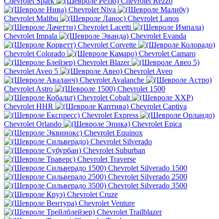
Chevrolet Spark
Chevrolet Rezzo
Chevrolet Niva
Chevrolet Malibu
Chevrolet Lanos
Chevrolet Lacetti
Chevrolet Impala
Chevrolet Evanda
Chevrolet Corvette
Chevrolet Colorado
Chevrolet Camaro
Chevrolet Blazer
Chevrolet Aveo 5
Chevrolet Aveo
Chevrolet Avalanche
Chevrolet Astro
Chevrolet 1500
Chevrolet Cobalt
Chevrolet HHR
Chevrolet Captiva
Chevrolet Express
Chevrolet Orlando
Chevrolet Epica
Chevrolet Equinox
Chevrolet Silverado
Chevrolet Suburban
Chevrolet Traverse
Chevrolet Silverado 1500
Chevrolet Silverado 2500
Chevrolet Silverado 3500
Chevrolet Cruze
Chevrolet Venture
Chevrolet Trailblazer