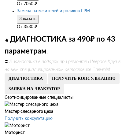
От
7050
₽
Замена натяжителей и роликов ГРМ
Заказать
От
3530
₽
ДИАГНОСТИКА за 490₽ по 43
🔥
параметрам
.
Диагностика в подарок при ремонте Шевроле Круз в
⛔
нашем специализированном автосервисе Chevrolet
ДИАГНОСТИКА
ПОЛУЧИТЬ КОНСУЛЬТАЦИЮ
ЗАЯВКА НА ЭВАКУАТОР
Сертифицированные специалисты
Мастер слесарного цеха
Получить консультацию
Моторист