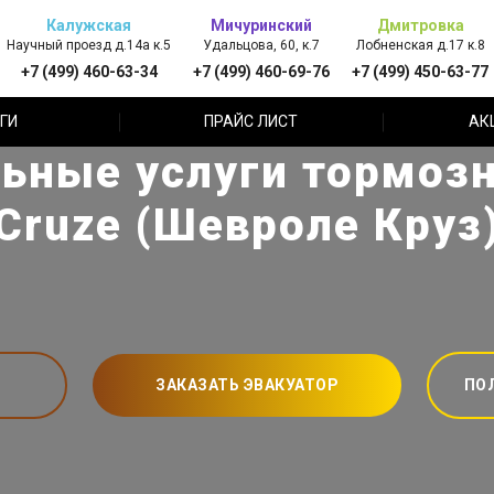
Калужская
Мичуринский
Дмитровка
Научный проезд д.14а к.5
Удальцова, 60, к.7
Лобненская д.17 к.8
+7 (499) 460-63-34
+7 (499) 460-69-76
+7 (499) 450-63-77
ГИ
ПРАЙС ЛИСТ
АК
ьные услуги тормоз
 Cruze (Шевроле Круз
ЗАКАЗАТЬ ЭВАКУАТОР
ПО