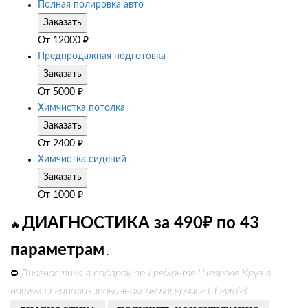
Полная полировка авто
Заказать
От
12000
₽
Предпродажная подготовка
Заказать
От
5000
₽
Химчистка потолка
Заказать
От
2400
₽
Химчистка сидений
Заказать
От
1000
₽
ДИАГНОСТИКА за 490₽ по 43
🔥
параметрам
.
Диагностика в подарок при ремонте Шевроле Круз в
⛔
нашем специализированном автосервисе Chevrolet