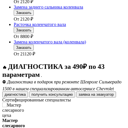
От
2120
₽
Замена заднего сальника коленвала
Заказать
От
2120
₽
Расточка коленчатого вала
Заказать
От
8800
₽
Замена коленчатого вала (коленвала)
Заказать
От
21120
₽
ДИАГНОСТИКА за 490₽ по 43
🔥
параметрам
.
⛔
Диагностика в подарок при ремонте Шевроле Сильверадо
1500 в нашем специализированном автосервисе Chevrolet
диагностика
получить консультацию
заявка на эвакуатор
Сертифицированные специалисты
Мастер
слесарного