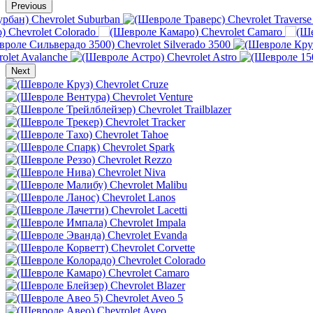
Previous
Chevrolet Suburban
Chevrolet Traverse
Chevrolet Colorado
Chevrolet Camaro
Chevrolet Silverado 3500
olet Avalanche
Chevrolet Astro
Next
Chevrolet Cruze
Chevrolet Venture
Chevrolet Trailblazer
Chevrolet Tracker
Chevrolet Tahoe
Chevrolet Spark
Chevrolet Rezzo
Chevrolet Niva
Chevrolet Malibu
Chevrolet Lanos
Chevrolet Lacetti
Chevrolet Impala
Chevrolet Evanda
Chevrolet Corvette
Chevrolet Colorado
Chevrolet Camaro
Chevrolet Blazer
Chevrolet Aveo 5
Chevrolet Aveo