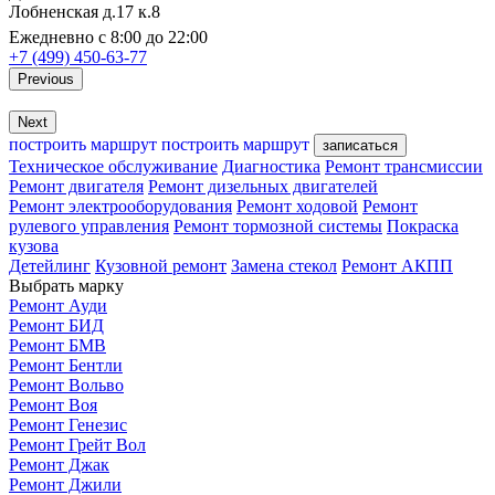
Лобненская д.17 к.8
Ежедневно с 8:00 до 22:00
+7 (499) 450-63-77
Previous
Next
построить маршрут
построить маршрут
записаться
Техническое обслуживание
Диагностика
Ремонт трансмиссии
Ремонт двигателя
Ремонт дизельных двигателей
Ремонт электрооборудования
Ремонт ходовой
Ремонт
рулевого управления
Ремонт тормозной системы
Покраска
кузова
Детейлинг
Кузовной ремонт
Замена стекол
Ремонт АКПП
Выбрать марку
Ремонт Ауди
Ремонт БИД
Ремонт БМВ
Ремонт Бентли
Ремонт Вольво
Ремонт Воя
Ремонт Генезис
Ремонт Грейт Вол
Ремонт Джак
Ремонт Джили