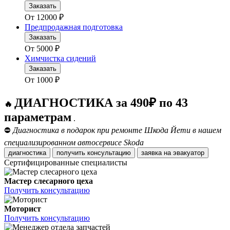
Заказать
От
12000
₽
Предпродажная подготовка
Заказать
От
5000
₽
Химчистка сидений
Заказать
От
1000
₽
ДИАГНОСТИКА за 490₽ по 43
🔥
параметрам
.
⛔
Диагностика в подарок при ремонте Шкода Йети в нашем
специализированном автосервисе Skoda
диагностика
получить консультацию
заявка на эвакуатор
Сертифицированные специалисты
Мастер слесарного цеха
Получить консультацию
Моторист
Получить консультацию