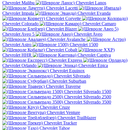
Chevrolet Malibu
Chevrolet Lanos
Chevrolet Lacetti
Chevrolet Impala
Chevrolet Evanda
Chevrolet Corvette
Chevrolet Colorado
Chevrolet Camaro
Chevrolet Blazer
Chevrolet Aveo 5
Chevrolet Aveo
Chevrolet Avalanche
Chevrolet Astro
Chevrolet 1500
Chevrolet Cobalt
Chevrolet HHR
Chevrolet Captiva
Chevrolet Express
Chevrolet Orlando
Chevrolet Epica
Chevrolet Equinox
Chevrolet Silverado
Chevrolet Suburban
Chevrolet Traverse
Chevrolet Silverado 1500
Chevrolet Silverado 2500
Chevrolet Silverado 3500
Chevrolet Cruze
Chevrolet Venture
Chevrolet Trailblazer
Chevrolet Tracker
Chevrolet Tahoe