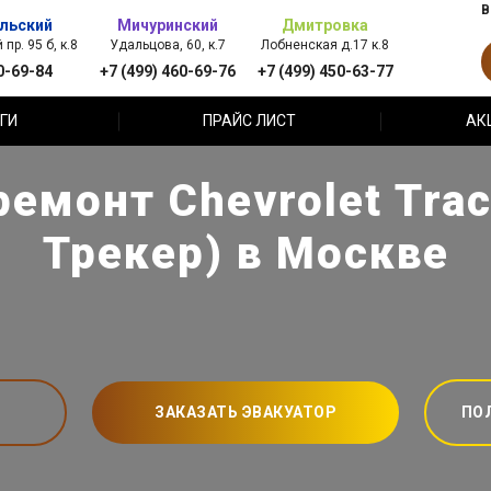
В
льский
Мичуринский
Дмитровка
пр. 95 б, к.8
Удальцова, 60, к.7
Лобненская д.17 к.8
0-69-84
+7 (499) 460-69-76
+7 (499) 450-63-77
ГИ
ПРАЙС ЛИСТ
АК
емонт Chevrolet Tra
Трекер) в Москве
ЗАКАЗАТЬ ЭВАКУАТОР
ПО