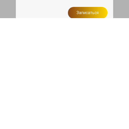
Записаться
Сделаем дешевле
При калькуляции на руках из другого
сервиса - эти же работы и запчасти по
более низкой цене
Записаться
Такси в подарок