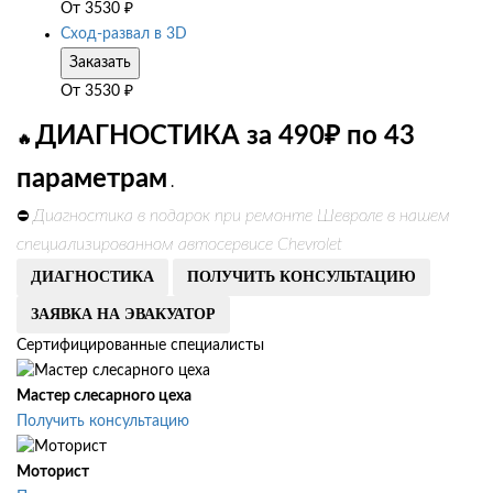
От
3530
₽
Сход-развал в 3D
Заказать
От
3530
₽
ДИАГНОСТИКА за 490₽ по 43
🔥
параметрам
.
Диагностика в подарок при ремонте Шевроле в нашем
⛔
специализированном автосервисе Chevrolet
ДИАГНОСТИКА
ПОЛУЧИТЬ КОНСУЛЬТАЦИЮ
ЗАЯВКА НА ЭВАКУАТОР
Сертифицированные специалисты
Мастер слесарного цеха
Получить консультацию
Моторист