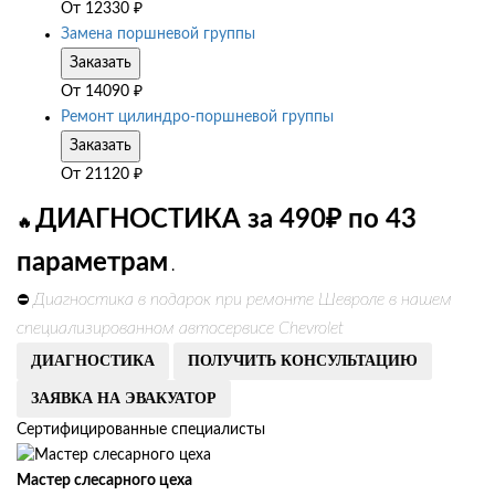
От
12330
₽
Замена поршневой группы
Заказать
От
14090
₽
Ремонт цилиндро-поршневой группы
Заказать
От
21120
₽
ДИАГНОСТИКА за 490₽ по 43
🔥
параметрам
.
Диагностика в подарок при ремонте Шевроле в нашем
⛔
специализированном автосервисе Chevrolet
ДИАГНОСТИКА
ПОЛУЧИТЬ КОНСУЛЬТАЦИЮ
ЗАЯВКА НА ЭВАКУАТОР
Сертифицированные специалисты
Мастер слесарного цеха