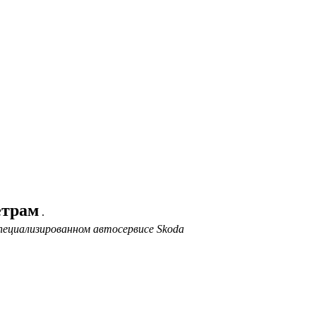
етрам
.
пециализированном автосервисе Skoda