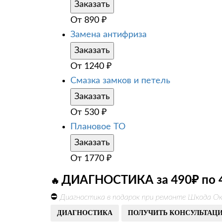
Заказать
От
890
₽
Замена антифриза
Заказать
От
1240
₽
Смазка замков и петель
Заказать
От
530
₽
Плановое ТО
Заказать
От
1770
₽
ДИАГНОСТИКА за 490₽ по 
🔥
⛔
Диагностика в подарок при ремонте Шкода Ок
ДИАГНОСТИКА
ПОЛУЧИТЬ КОНСУЛЬТАЦ