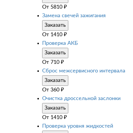
От
5810
₽
Замена свечей зажигания
Заказать
От
1410
₽
Проверка АКБ
Заказать
От
710
₽
Сброс межсервисного интервала
Заказать
От
360
₽
Очистка дроссельной заслонки
Заказать
От
1410
₽
Проверка уровня жидкостей