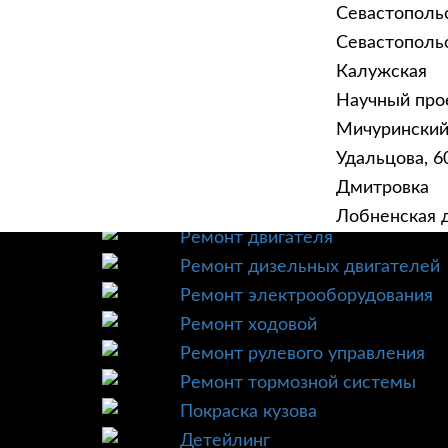
Севастополь
Севастопольск
Калужская
Научный прое
ГЛАВНАЯ
УСЛУ
Мичурински
Техническое обслуживание
Удальцова, 60
Диагностика
Дмитровка
Ремонт трансмиссии
Лобненская д
Ремонт двигателя
Ремонт дизельных двигателей
Ремонт электрооборудования
Ремонт ходовой
Ремонт рулевого управления
Ремонт тормозной системы
Покраска кузова
Детейлинг