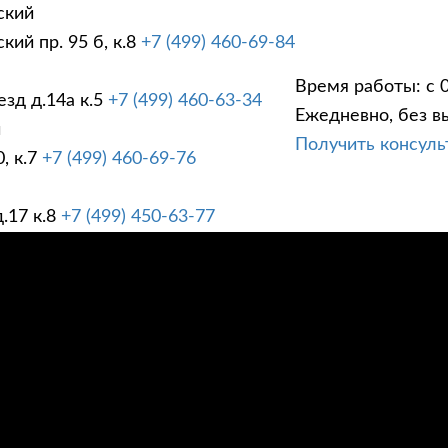
ский
ий пр. 95 б, к.8
+7 (499) 460-69-84
Время работы: с 0
зд д.14а к.5
+7 (499) 460-63-34
Ежедневно, без в
ГИ
ПРАЙС ЛИСТ
АК
й
Получить консул
, к.7
+7 (499) 460-69-76
.17 к.8
+7 (499) 450-63-77