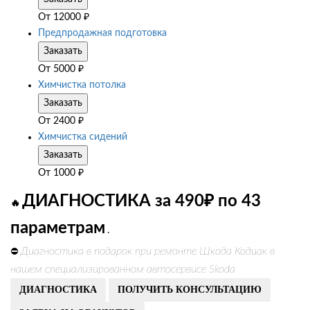
От
12000
₽
Предпродажная подготовка
Заказать
От
5000
₽
Химчистка потолка
Заказать
От
2400
₽
Химчистка сидений
Заказать
От
1000
₽
ДИАГНОСТИКА за 490₽ по 43
🔥
параметрам
.
Диагностика в подарок при ремонте Шкода Кодиак в
⛔
нашем специализированном автосервисе Skoda
ДИАГНОСТИКА
ПОЛУЧИТЬ КОНСУЛЬТАЦИЮ