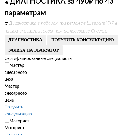
ДИАГНОСТИКА за 490₽ по 43
🔥
параметрам
.
Диагностика в подарок при ремонте Шевроле ХХР в
⛔
нашем специализированном автосервисе Chevrolet
ДИАГНОСТИКА
ПОЛУЧИТЬ КОНСУЛЬТАЦИЮ
ЗАЯВКА НА ЭВАКУАТОР
Сертифицированные специалисты
Мастер
слесарного
цеха
Получить
консультацию
Моторист