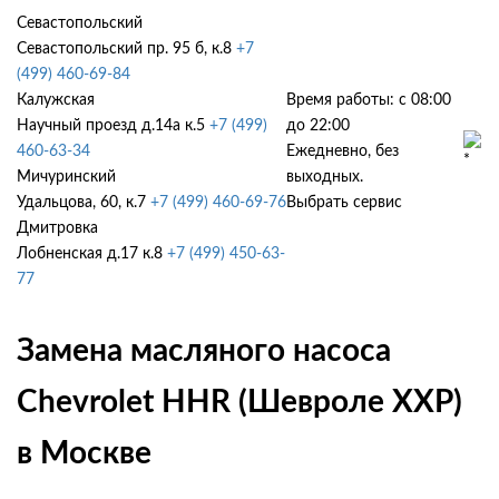
Севастопольский
Севастопольский пр. 95 б, к.8
+7
(499) 460-69-84
Калужская
Время работы: с 08:00
Научный проезд д.14а к.5
+7 (499)
до 22:00
460-63-34
Ежедневно, без
Мичуринский
выходных.
Удальцова, 60, к.7
+7 (499) 460-69-76
Выбрать сервис
Дмитровка
Лобненская д.17 к.8
+7 (499) 450-63-
77
Замена масляного насоса
Chevrolet HHR (Шевроле ХХР)
в Москве