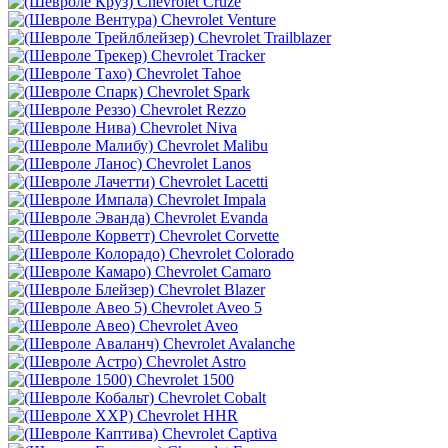
Chevrolet Cruze
Chevrolet Venture
Chevrolet Trailblazer
Chevrolet Tracker
Chevrolet Tahoe
Chevrolet Spark
Chevrolet Rezzo
Chevrolet Niva
Chevrolet Malibu
Chevrolet Lanos
Chevrolet Lacetti
Chevrolet Impala
Chevrolet Evanda
Chevrolet Corvette
Chevrolet Colorado
Chevrolet Camaro
Chevrolet Blazer
Chevrolet Aveo 5
Chevrolet Aveo
Chevrolet Avalanche
Chevrolet Astro
Chevrolet 1500
Chevrolet Cobalt
Chevrolet HHR
Chevrolet Captiva